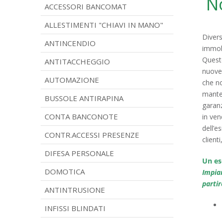
N
ACCESSORI BANCOMAT
ALLESTIMENTI "CHIAVI IN MANO"
Divers
ANTINCENDIO
immobi
Questo
ANTITACCHEGGIO
nuove 
AUTOMAZIONE
che no
manten
BUSSOLE ANTIRAPINA
garanz
CONTA BANCONOTE
in ven
dell’e
CONTR.ACCESSI PRESENZE
client
DIFESA PERSONALE
Un es
DOMOTICA
Impia
partir
ANTINTRUSIONE
INFISSI BLINDATI