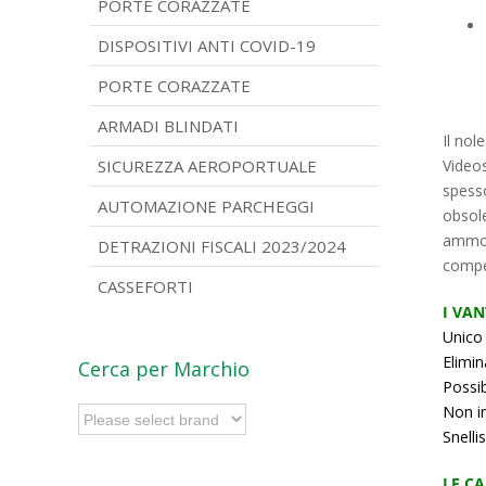
PORTE CORAZZATE
DISPOSITIVI ANTI COVID-19
PORTE CORAZZATE
ARMADI BLINDATI
Il nol
SICUREZZA AEROPORTUALE
Videos
spesso
AUTOMAZIONE PARCHEGGI
obsole
ammort
DETRAZIONI FISCALI 2023/2024
compet
CASSEFORTI
I VAN
Unico 
Elimin
Cerca per Marchio
Possib
Non in
Snelli
LE CA