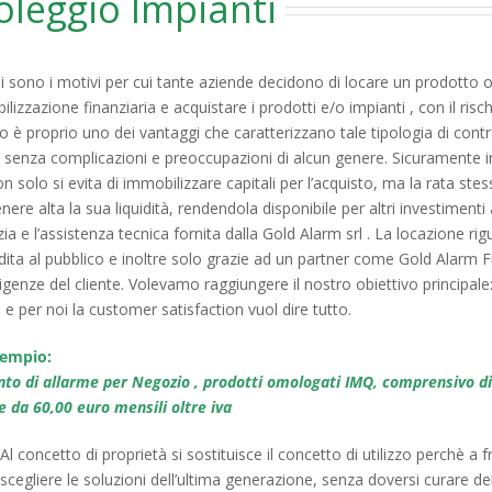
oleggio Impianti
i sono i motivi per cui tante aziende decidono di locare un prodotto o
lizzazione finanziaria e acquistare i prodotti e/o impianti , con il ris
 è proprio uno dei vantaggi che caratterizzano tale tipologia di contr
senza complicazioni e preoccupazioni di alcun genere. Sicuramente int
n solo si evita di immobilizzare capitali per l’acquisto, ma la rata ste
ere alta la sua liquidità, rendendola disponibile per altri investiment
ia e l’assistenza tecnica fornita dalla Gold Alarm srl . La locazione 
dita al pubblico e inoltre solo grazie ad un partner come Gold Alarm 
sigenze del cliente. Volevamo raggiungere il nostro obiettivo principale
i, e per noi la customer satisfaction vuol dire tutto.
empio:
nto di allarme per Negozio , prodotti omologati IMQ, comprensivo di
e da 60,00 euro mensili oltre iva
Al concetto di proprietà si sostituisce il concetto di utilizzo perchè a f
scegliere le soluzioni dell’ultima generazione, senza doversi curare de