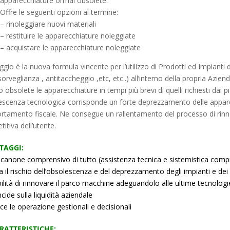
apparecchiature ormai obsolete.
Offre le seguenti opzioni al termine:
– rinoleggiare nuovi materiali
– restituire le apparecchiature noleggiate
– acquistare le apparecchiature noleggiate
eggio è la nuova formula vincente per l’utilizzo di Prodotti ed Impianti d
orveglianza , antitaccheggio ,etc, etc..) all’interno della propria Azi
 obsolete le apparecchiature in tempi più brevi di quelli richiesti dai 
scenza tecnologica corrisponde un forte deprezzamento delle apparec
amento fiscale. Ne consegue un rallentamento del processo di rinnov
itiva dell’utente.
TAGGI:
canone comprensivo di tutto (assistenza tecnica e sistemistica comp
a il rischio dell’obsolescenza e del deprezzamento degli impianti e dei
ilità di rinnovare il parco macchine adeguandolo alle ultime tecnologi
cide sulla liquidità aziendale
sce le operazione gestionali e decisionali
RATTERISTICHE: