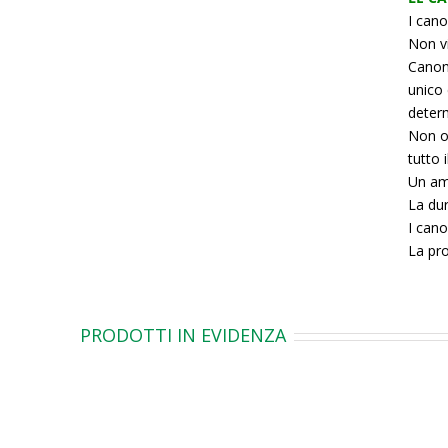
I cano
Non vi
Canon
unico 
deter
Non oc
tutto 
Un amp
La dur
I cano
La pro
PRODOTTI IN EVIDENZA