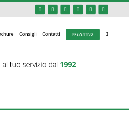
Facebook
Google+
Instagram
Twitter
YouTube
Email
ochure
Consigli
Contatti
PREVENTIVO
al tuo servizio dal
1992