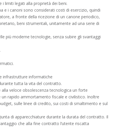
i limiti legati alla proprietà dei beni.
a e i canoni sono considerati costi di esercizio, quindi
ocatore, a fronte della ricezione di un canone periodico,
prietario, beni strumentali, unitamente ad una serie di
 delle più moderne tecnologie, senza subire gli svantaggi
.
rmatici.
le infrastrutture informatiche
urante tutta la vita del contratto.
alla veloce obsolescenza tecnologica un forte
n rapido ammortamento fiscale e civilistico. Inoltre
udget, sulle linee di credito, sui costi di smaltimento e sul
nta di apparecchiature durante la durata del contratto. Il
antaggio che alla fine contratto l’utente riscatta