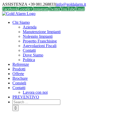
ASSISTENZA +39 081.268833
|
info@goldalarm.it
Facebook
Google+
Instagram
Twitter
YouTube
Email
Chi Siamo
Azienda
Manutenzione Impianti
Noleggio Impianti
Progetto Franchising
Agevolazioni Fiscali
Contatti
Dove Siamo
Politica
Referenze
Prodotti
Offerte
Brochure
Consigli
Contatti
Lavora con noi
PREVENTIVO