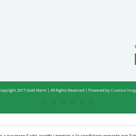
Copyright 2017 Gold Alarm | All Rights Reserved | Powered by
Creative Imag
Facebook
Google+
Instagram
Twitter
YouTube
Email
a navigare il sito accetti i termini e le condizioni previste per l'ut