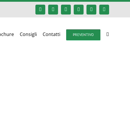
Facebook
Google+
Instagram
Twitter
YouTube
Email
ochure
Consigli
Contatti
PREVENTIVO