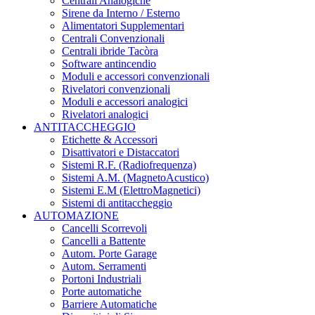
Centrali Analogiche
Sirene da Interno / Esterno
Alimentatori Supplementari
Centrali Convenzionali
Centrali ibride Tacòra
Software antincendio
Moduli e accessori convenzionali
Rivelatori convenzionali
Moduli e accessori analogici
Rivelatori analogici
ANTITACCHEGGIO
Etichette & Accessori
Disattivatori e Distaccatori
Sistemi R.F. (Radiofrequenza)
Sistemi A.M. (MagnetoAcustico)
Sistemi E.M (ElettroMagnetici)
Sistemi di antitaccheggio
AUTOMAZIONE
Cancelli Scorrevoli
Cancelli a Battente
Autom. Porte Garage
Autom. Serramenti
Portoni Industriali
Porte automatiche
Barriere Automatiche