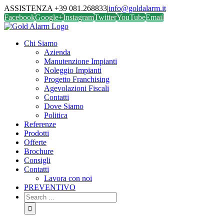
ASSISTENZA +39 081.268833
|
info@goldalarm.it
Facebook
Google+
Instagram
Twitter
YouTube
Email
Chi Siamo
Azienda
Manutenzione Impianti
Noleggio Impianti
Progetto Franchising
Agevolazioni Fiscali
Contatti
Dove Siamo
Politica
Referenze
Prodotti
Offerte
Brochure
Consigli
Contatti
Lavora con noi
PREVENTIVO