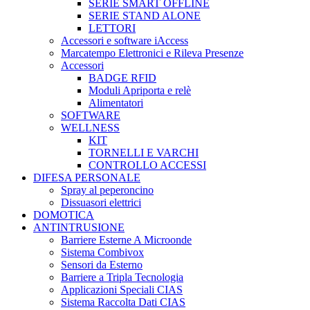
SERIE SMART OFFLINE
SERIE STAND ALONE
LETTORI
Accessori e software iAccess
Marcatempo Elettronici e Rileva Presenze
Accessori
BADGE RFID
Moduli Apriporta e relè
Alimentatori
SOFTWARE
WELLNESS
KIT
TORNELLI E VARCHI
CONTROLLO ACCESSI
DIFESA PERSONALE
Spray al peperoncino
Dissuasori elettrici
DOMOTICA
ANTINTRUSIONE
Barriere Esterne A Microonde
Sistema Combivox
Sensori da Esterno
Barriere a Tripla Tecnologia
Applicazioni Speciali CIAS
Sistema Raccolta Dati CIAS