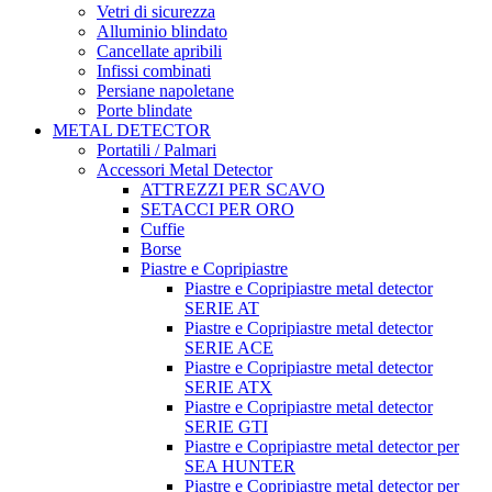
Vetri di sicurezza
Alluminio blindato
Cancellate apribili
Infissi combinati
Persiane napoletane
Porte blindate
METAL DETECTOR
Portatili / Palmari
Accessori Metal Detector
ATTREZZI PER SCAVO
SETACCI PER ORO
Cuffie
Borse
Piastre e Copripiastre
Piastre e Copripiastre metal detector
SERIE AT
Piastre e Copripiastre metal detector
SERIE ACE
Piastre e Copripiastre metal detector
SERIE ATX
Piastre e Copripiastre metal detector
SERIE GTI
Piastre e Copripiastre metal detector per
SEA HUNTER
Piastre e Copripiastre metal detector per