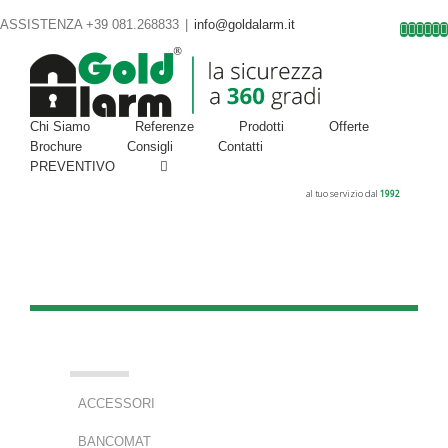
ASSISTENZA +39 081.268833
|
info@goldalarm.it
Facebo
Goog
Inst
Twi
Y
Chi Siamo
Referenze
Prodotti
Offerte
Brochure
Consigli
Contatti
PREVENTIVO
al tuo servizio dal
1992
ACCESSORI
BANCOMAT