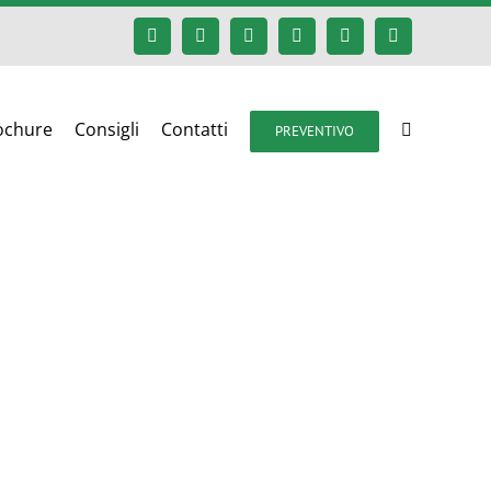
Facebook
Google+
Instagram
Twitter
YouTube
Email
ochure
Consigli
Contatti
PREVENTIVO