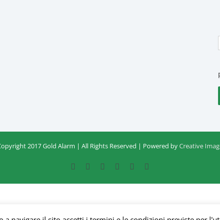
Copyright 2017 Gold Alarm | All Rights Reserved | Powered by
Creative Imag
Facebook
Google+
Instagram
Twitter
YouTube
Email
a navigare il sito accetti i termini e le condizioni previste per l'ut