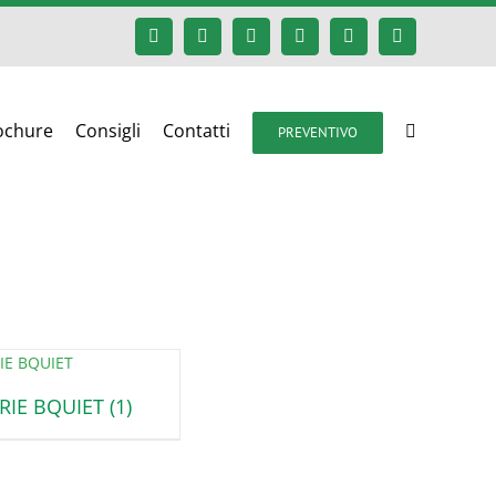
Facebook
Google+
Instagram
Twitter
YouTube
Email
ochure
Consigli
Contatti
PREVENTIVO
RIE BQUIET
(1)