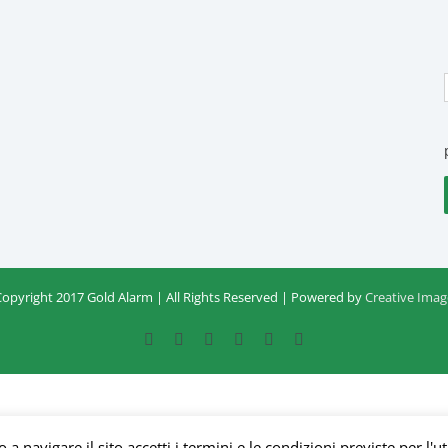
Copyright 2017 Gold Alarm | All Rights Reserved | Powered by
Creative Imag
Facebook
Google+
Instagram
Twitter
YouTube
Email
a navigare il sito accetti i termini e le condizioni previste per l'ut