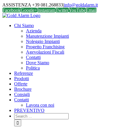
ASSISTENZA +39 081.268833
|
info@goldalarm.it
Facebook
Google+
Instagram
Twitter
YouTube
Email
Chi Siamo
Azienda
Manutenzione Impianti
Noleggio Impianti
Progetto Franchising
Agevolazioni Fiscali
Contatti
Dove Siamo
Politica
Referenze
Prodotti
Offerte
Brochure
Consigli
Contatti
Lavora con noi
PREVENTIVO