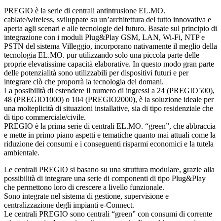
PREGIO è la serie di centrali antintrusione EL.MO.
cablate/wireless, sviluppate su un’architettura del tutto innovativa e
aperta agli scenari e alle tecnologie del futuro. Basate sul principio di
integrazione con i moduli Plug&Play GSM, LAN, Wi-Fi, NTP e
PSTN del sistema Villeggio, incorporano nativamente il meglio della
tecnologia EL.MO. pur utilizzando solo una piccola parte delle
proprie elevatissime capacità elaborative. In questo modo gran parte
delle potenzialità sono utilizzabili per dispositivi futuri e per
integrare ciò che proporrà la tecnologia del domani.
La possibilità di estendere il numero di ingressi a 24 (PREGIO500),
48 (PREGIO1000) o 104 (PREGIO2000), è la soluzione ideale per
una molteplicità di situazioni installative, sia di tipo residenziale che
di tipo commerciale/civile.
PREGIO è la prima serie di centrali EL.MO. “green”, che abbraccia
e mette in primo piano aspetti e tematiche quanto mai attuali come la
riduzione dei consumi e i conseguenti risparmi economici e la tutela
ambientale.
Le centrali PREGIO si basano su una struttura modulare, grazie alla
possibilità di integrare una serie di componenti di tipo Plug&Play
che permettono loro di crescere a livello funzionale.
Sono integrate nel sistema di gestione, supervisione e
centralizzazione degli impianti e-Connect.
Le centrali PREGIO sono centrali “green” con consumi di corrente