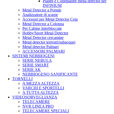
Piastre e Copripiastre metal detector per
INFINIUM
Metal Detector a Portale
Analizzatore di scarpe
Accessori per Metal Detector Ceia
Metal Detector a Colonna
Per Cabine Interbloccate
Hobby/Sport Metal Detector
Metal Detector cercamine
Metal detector terrestri/subacquei
Metal detector Palmari
ACCESSORI PALMARI
SISTEMI NEBBIOGENI
SERIE NEBULA
SERIE SMART
SERIE AK
NEBBIOGENO SANIFICANTE
TORNELLI
A MEZZA ALTEZZA
VARCHI E SPORTELLI
A TUTTA ALTEZZA
VIDEOSORVEGLIANZA
TELECAMERE
NVR LINEA PRO
TELECAMERE SPECIALI