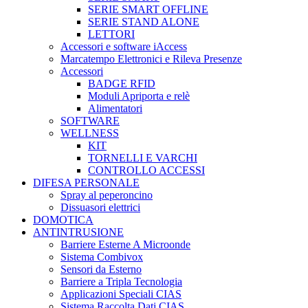
SERIE SMART OFFLINE
SERIE STAND ALONE
LETTORI
Accessori e software iAccess
Marcatempo Elettronici e Rileva Presenze
Accessori
BADGE RFID
Moduli Apriporta e relè
Alimentatori
SOFTWARE
WELLNESS
KIT
TORNELLI E VARCHI
CONTROLLO ACCESSI
DIFESA PERSONALE
Spray al peperoncino
Dissuasori elettrici
DOMOTICA
ANTINTRUSIONE
Barriere Esterne A Microonde
Sistema Combivox
Sensori da Esterno
Barriere a Tripla Tecnologia
Applicazioni Speciali CIAS
Sistema Raccolta Dati CIAS