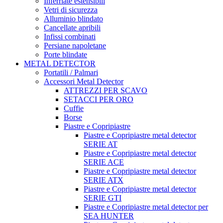
Inferriate estensibili
Vetri di sicurezza
Alluminio blindato
Cancellate apribili
Infissi combinati
Persiane napoletane
Porte blindate
METAL DETECTOR
Portatili / Palmari
Accessori Metal Detector
ATTREZZI PER SCAVO
SETACCI PER ORO
Cuffie
Borse
Piastre e Copripiastre
Piastre e Copripiastre metal detector
SERIE AT
Piastre e Copripiastre metal detector
SERIE ACE
Piastre e Copripiastre metal detector
SERIE ATX
Piastre e Copripiastre metal detector
SERIE GTI
Piastre e Copripiastre metal detector per
SEA HUNTER