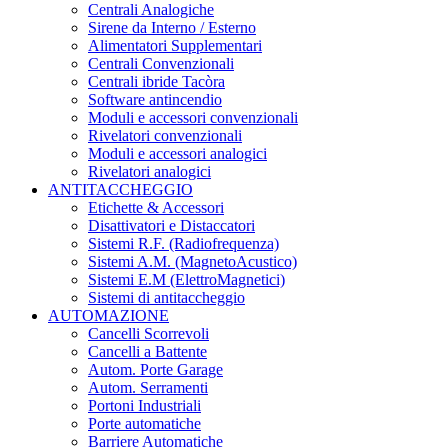
Centrali Analogiche
Sirene da Interno / Esterno
Alimentatori Supplementari
Centrali Convenzionali
Centrali ibride Tacòra
Software antincendio
Moduli e accessori convenzionali
Rivelatori convenzionali
Moduli e accessori analogici
Rivelatori analogici
ANTITACCHEGGIO
Etichette & Accessori
Disattivatori e Distaccatori
Sistemi R.F. (Radiofrequenza)
Sistemi A.M. (MagnetoAcustico)
Sistemi E.M (ElettroMagnetici)
Sistemi di antitaccheggio
AUTOMAZIONE
Cancelli Scorrevoli
Cancelli a Battente
Autom. Porte Garage
Autom. Serramenti
Portoni Industriali
Porte automatiche
Barriere Automatiche