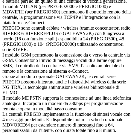
e batteria pari ad un quinto di una centrale di vecchia generazione.
I moduli MDLAN (per PREGIO2000 e PREGIO1000) e
MDWIFIH (per PREGIO500) permetteono il controllo remoto della
centrale, la programmazione via TCP/IP e l’integrazione con la
piattaforma e-Connect.
PREGIO sono centrali cablate / wireless (tramite concentratori radio
RIVERRF/ RIVERRFPLUS o GATEWAY2K) con 8 ingressi a
bordo (16 con funzione split) espandibili a 24 (PREGIO500), 48
(PREGIO1000) o 104 (PREGIO2000) utilizzando concentratori
serie RIVER.
I modulo GSM permettono la connessione da e verso la centrale via
GSM. Consentono l’invio di messaggi vocali di allarme oppure
SMS, il controllo della centrale via SMS, l’ascolto ambientale da
remoto e la connessione al sistema e-Connect.
Grazie al modulo opzionale GATEWAY2K, le centrali serie
PREGIO possono integrare anche i dispositivi wireless della serie
NG-TRX, la tecnologia antintrusione wireless bidirezionale di
EL.MO.
Il modulo MDPSTN supporta la connessione ad una linea telefonica
analogica. Incorpora un modem da 33kbps per programmazione
remota e opera in modalità basso consumo.
La centrali PREGIO implementano la funzione di sintesi vocale con
4 messaggi predefiniti. E’ disponibile inoltre la scheda opzionale
MDVOICE64 per estendere numero di messaggi fino a 64,
personalizzabili dall’utente, con durata totale fino a 8 minuti.