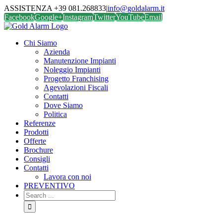
ASSISTENZA +39 081.268833
|
info@goldalarm.it
Facebook
Google+
Instagram
Twitter
YouTube
Email
Chi Siamo
Azienda
Manutenzione Impianti
Noleggio Impianti
Progetto Franchising
Agevolazioni Fiscali
Contatti
Dove Siamo
Politica
Referenze
Prodotti
Offerte
Brochure
Consigli
Contatti
Lavora con noi
PREVENTIVO