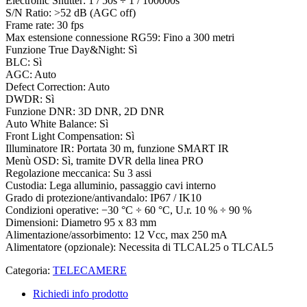
Electronic Shutter: 1 / 50s ÷ 1 / 100000s
S/N Ratio: >52 dB (AGC off)
Frame rate: 30 fps
Max estensione connessione RG59: Fino a 300 metri
Funzione True Day&Night: Sì
BLC: Sì
AGC: Auto
Defect Correction: Auto
DWDR: Sì
Funzione DNR: 3D DNR, 2D DNR
Auto White Balance: Sì
Front Light Compensation: Sì
Illuminatore IR: Portata 30 m, funzione SMART IR
Menù OSD: Sì, tramite DVR della linea PRO
Regolazione meccanica: Su 3 assi
Custodia: Lega alluminio, passaggio cavi interno
Grado di protezione/antivandalo: IP67 / IK10
Condizioni operative: −30 °C ÷ 60 °C, U.r. 10 % ÷ 90 %
Dimensioni: Diametro 95 x 83 mm
Alimentazione/assorbimento: 12 Vcc, max 250 mA
Alimentatore (opzionale): Necessita di TLCAL25 o TLCAL5
Categoria:
TELECAMERE
Richiedi info prodotto