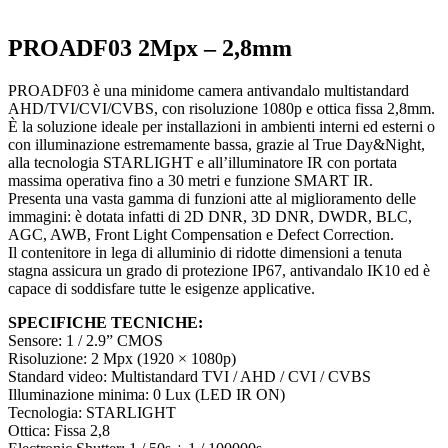
PROADF03 2Mpx – 2,8mm
PROADF03 è una minidome camera antivandalo multistandard
AHD/TVI/CVI/CVBS, con risoluzione 1080p e ottica fissa 2,8mm.
È la soluzione ideale per installazioni in ambienti interni ed esterni o
con illuminazione estremamente bassa, grazie al True Day&Night,
alla tecnologia STARLIGHT e all’illuminatore IR con portata
massima operativa fino a 30 metri e funzione SMART IR.
Presenta una vasta gamma di funzioni atte al miglioramento delle
immagini: è dotata infatti di 2D DNR, 3D DNR, DWDR, BLC,
AGC, AWB, Front Light Compensation e Defect Correction.
Il contenitore in lega di alluminio di ridotte dimensioni a tenuta
stagna assicura un grado di protezione IP67, antivandalo IK10 ed è
capace di soddisfare tutte le esigenze applicative.
SPECIFICHE TECNICHE:
Sensore: 1 / 2.9” CMOS
Risoluzione: 2 Mpx (1920 × 1080p)
Standard video: Multistandard TVI / AHD / CVI / CVBS
Illuminazione minima: 0 Lux (LED IR ON)
Tecnologia: STARLIGHT
Ottica: Fissa 2,8