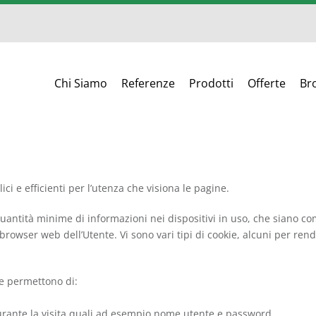
Chi Siamo
Referenze
Prodotti
Offerte
Br
ici e efficienti per l’utenza che visiona le pagine.
quantità minime di informazioni nei dispositivi in uso, che siano comp
browser web dell’Utente. Vi sono vari tipi di cookie, alcuni per render
ie permettono di:
 durante la visita quali ad esempio nome utente e password