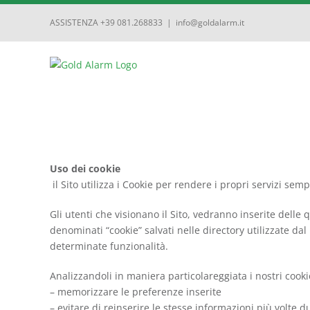
ASSISTENZA +39 081.268833
|
info@goldalarm.it
Uso dei cookie
il Sito utilizza i Cookie per rendere i propri servizi sempl
Gli utenti che visionano il Sito, vedranno inserite delle 
denominati “cookie” salvati nelle directory utilizzate dal 
determinate funzionalità.
Analizzandoli in maniera particolareggiata i nostri cook
– memorizzare le preferenze inserite
– evitare di reinserire le stesse informazioni più volte