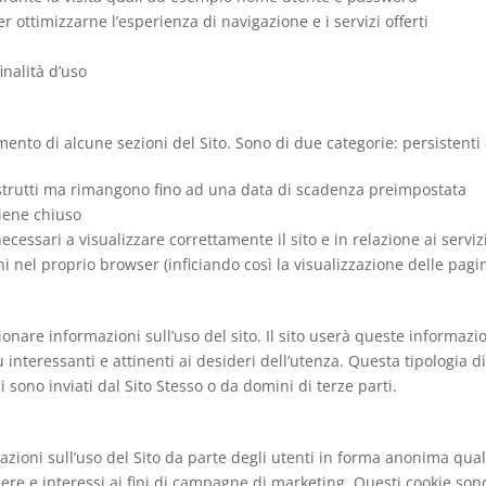
per ottimizzarne l’esperienza di navigazione e i servizi offerti
finalità d’uso
ento di alcune sezioni del Sito. Sono di due categorie: persistenti 
istrutti ma rimangono fino ad una data di scadenza preimpostata
viene chiuso
essari a visualizzare correttamente il sito e in relazione ai servizi
i nel proprio browser (inficiando così la visualizzazione delle pagin
ionare informazioni sull’uso del sito. Il sito userà queste informazio
ù interessanti e attinenti ai desideri dell’utenza. Questa tipologia d
ci sono inviati dal Sito Stesso o da domini di terze parti.
rmazioni sull’uso del Sito da parte degli utenti in forma anonima qua
ere e interessi ai fini di campagne di marketing. Questi cookie sono 