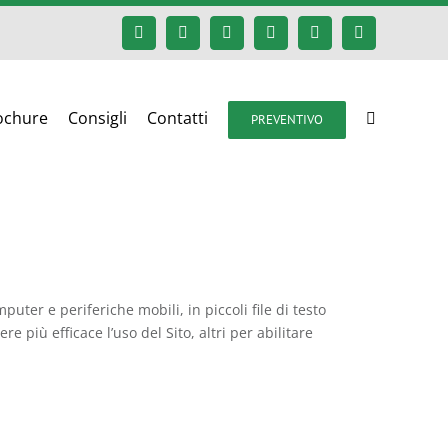
Facebook
Google+
Instagram
Twitter
YouTube
Email
ochure
Consigli
Contatti
PREVENTIVO
uter e periferiche mobili, in piccoli file di testo
e più efficace l’uso del Sito, altri per abilitare